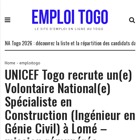
S
E
L
k
m
a
i
p
P
p
l
l
t
o
a
o
i
t
Togo 2026 : découvrez la liste et la répartition des candidats dans les c
c
T
e
o
o
f
n
g
o
Home
emploitogo
UNICEF Togo recrute un(e)
t
o
r
e
.
m
Volontaire National(e)
n
I
e
t
N
d
Spécialiste en
F
e
O
s
Construction (Ingénieur en
o
Génie Civil) à Lomé –
p
p
o