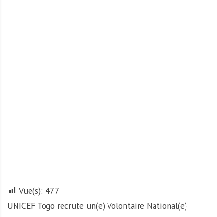
A
f
r
i
q
u
e
Vue(s):
477
UNICEF Togo recrute un(e) Volontaire National(e)