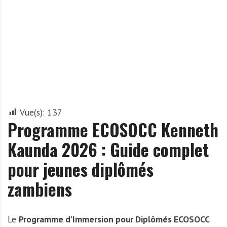
A
f
r
i
q
u
e
Vue(s):
137
Programme ECOSOCC Kenneth
Kaunda 2026 : Guide complet
pour jeunes diplômés
zambiens
Le
Programme d’Immersion pour Diplômés ECOSOCC