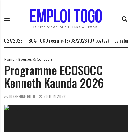
S
E
L
k
m
a
i
p
P
p
l
l
t
o
a
o
i
t
/2028
BOA-TOGO recrute-18/08/2026 (07 postes)
Le cabinet Afri
c
T
e
o
o
f
n
g
o
Home
Bourses & Concours
Programme ECOSOCC
t
o
r
e
.
m
Kenneth Kaunda 2026
n
I
e
t
N
d
F
e
JOSEPHINE GOLD
20 JUIN 2026
O
s
o
p
p
o