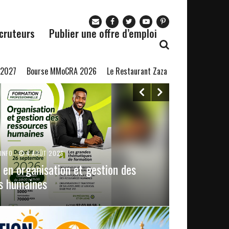
cruteurs
Publier une offre d’emploi
urse MMoCRA 2026
Le Restaurant Zaza recrute
Formation en Langa
INFO
4 AOÛT 2026
 en organisation et gestion des
s humaines
EMPLOITOGO.