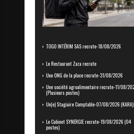
i
t
é
s
TOGO INTÉRIM SAS recrute-18/08/2026
a
u
Le Restaurant Zaza recrute
T
Une ONG de la place recrute-31/08/2026
O
Une société agroalimentaire recrute-11/08/20
(Plusieurs postes)
G
Un(e) Stagiaire Comptable-07/08/2026 (KARA)
O
e
Le Cabinet SYNERGIE recrute-19/08/2026 (04
postes)