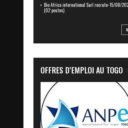
t
Bio Africa international Sarl recrute-15/08/20
e
(02 postes)
n
A
f
r
i
OFFRES D’EMPLOI AU TOGO
q
u
e