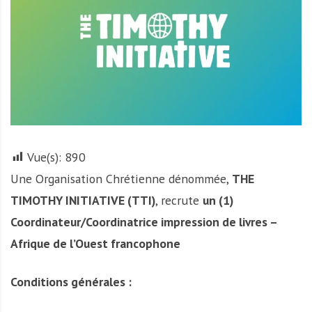
A
f
r
i
q
u
e
Vue(s):
890
Une Organisation Chrétienne dénommée,
THE
TIMOTHY INITIATIVE (TTI)
, recrute
un (1)
Coordinateur/Coordinatrice impression de livres –
Afrique de l’Ouest francophone
Conditions générales :