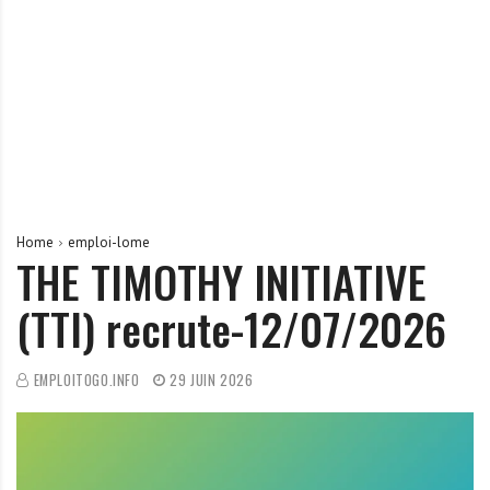
r
t
u
n
i
t
é
s
a
Home
emploi-lome
u
THE TIMOTHY INITIATIVE
T
(TTI) recrute-12/07/2026
O
G
O
EMPLOITOGO.INFO
29 JUIN 2026
e
t
e
n