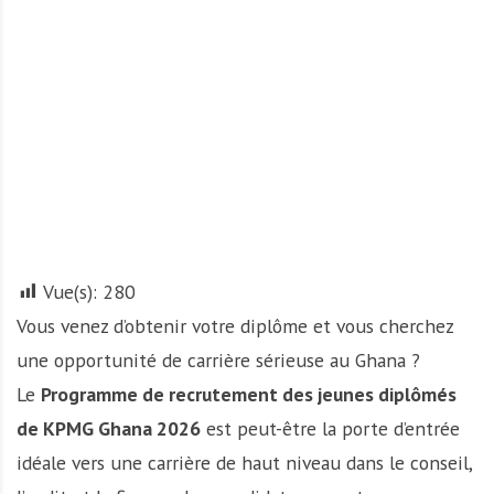
A
f
r
i
q
u
e
Vue(s):
280
Vous venez d’obtenir votre diplôme et vous cherchez
une opportunité de carrière sérieuse au Ghana ?
Le
Programme de recrutement des jeunes diplômés
de KPMG Ghana 2026
est peut-être la porte d’entrée
idéale vers une carrière de haut niveau dans le conseil,