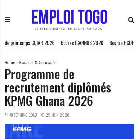
S
E
L
k
m
a
i
p
P
p
l
l
t
o
a
o
i
t
rintemps CGIAR 2026
Bourse ICANN88 2026
Bourse HCDH peuples 
c
T
e
o
o
f
n
g
o
Home
Bourses & Concours
Programme de
t
o
r
e
.
m
recrutement diplômés
n
I
e
t
N
d
KPMG Ghana 2026
F
e
O
s
o
JOSEPHINE GOLD
29 JUIN 2026
p
p
o