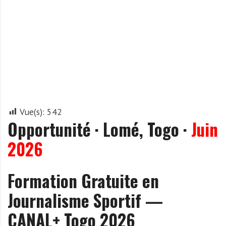
A
f
r
i
q
u
e
Vue(s):
542
Opportunité · Lomé, Togo ·
Juin
2026
Formation Gratuite en
Journalisme Sportif —
CANAL+ Togo 2026