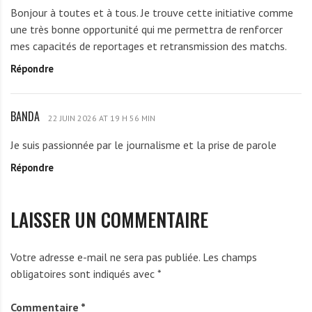
E
Bonjour à toutes et à tous. Je trouve cette initiative comme
M
une très bonne opportunité qui me permettra de renforcer
O
mes capacités de reportages et retransmission des matchs.
U
Répondre
P
i
p
BANDA
B
a
22 JUIN 2026 AT 19 H 56 MIN
A
b
Je suis passionnée par le journalisme et la prise de parole
N
o
Répondre
D
u
A
w
é
LAISSER UN COMMENTAIRE
S
t
é
Votre adresse e-mail ne sera pas publiée.
Les champs
p
obligatoires sont indiqués avec
*
h
a
Commentaire
*