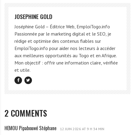
JOSEPHINE GOLD
Joséphine Gold – Éditrice Web, EmploiTogo.info
Passionnée par le marketing digital et le SEO, je
rédige et optimise des contenus fiables sur
EmploiTogo.info pour aider nos lecteurs à accéder
aux meilleures opportunités au Togo et en Afrique.
Mon objectif : offrir une information claire, vérifiée
et utile.
2 COMMENTS
HEMOU Pipabouwé Stéphane
H
12 JUIN 2026 AT 9 H 34 MIN