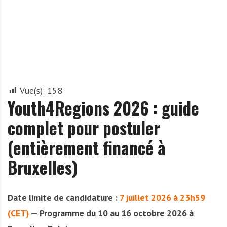
A
f
r
i
q
u
e
Vue(s):
158
Youth4Regions 2026 : guide
complet pour postuler
(entièrement financé à
Bruxelles)
Date limite de candidature :
7 juillet 2026 à 23h59
(CET)
— Programme du 10 au 16 octobre 2026 à