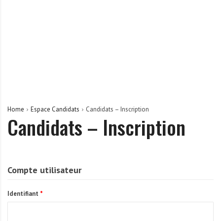
r
t
u
n
i
t
é
s
a
Home
Espace Candidats
Candidats – Inscription
u
Candidats – Inscription
T
O
G
O
Compte utilisateur
e
t
Identifiant
*
e
n