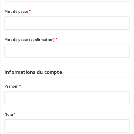
A
f
Mot de passe
*
r
i
q
u
Mot de passe (confirmation)
*
e
Informations du compte
Prénom
*
Nom
*