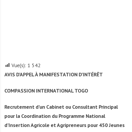
A
f
r
i
q
u
e
Vue(s):
1 542
AVIS D’APPEL À MANIFESTATION D’INTÉRÊT
COMPASSION INTERNATIONAL TOGO
Recrutement d’un Cabinet ou Consultant Principal
pour la Coordination du Programme National
d’Insertion Agricole et Agripreneurs pour 450 Jeunes