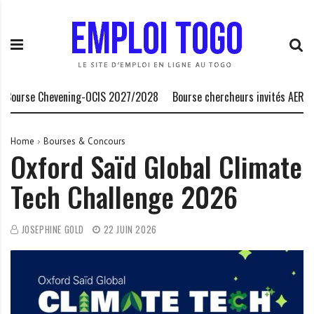
S
E
L
k
m
a
i
p
P
p
l
l
t
o
a
o
i
t
 Chevening-OCIS 2027/2028
Bourse chercheurs invités AERC Banque
c
T
e
o
o
f
n
g
o
Home
Bourses & Concours
Oxford Saïd Global Climate
t
o
r
e
.
m
Tech Challenge 2026
n
I
e
t
N
d
F
e
JOSEPHINE GOLD
22 JUIN 2026
O
s
o
p
p
o