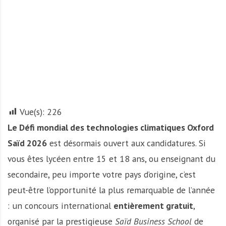
A
f
r
i
q
u
e
Vue(s):
226
Le Défi mondial des technologies climatiques Oxford
Saïd 2026
est désormais ouvert aux candidatures. Si
vous êtes lycéen entre 15 et 18 ans, ou enseignant du
secondaire, peu importe votre pays d’origine, c’est
peut-être l’opportunité la plus remarquable de l’année
: un concours international
entièrement gratuit
,
organisé par la prestigieuse
Saïd Business School
de