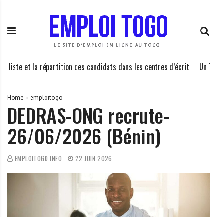
S
E
L
k
m
a
i
p
P
p
l
l
t
o
a
o
i
t
te et la répartition des candidats dans les centres d’écrit
Un Technic
c
T
e
o
o
f
n
g
o
Home
emploitogo
DEDRAS-ONG recrute-
t
o
r
e
.
m
26/06/2026 (Bénin)
n
I
e
t
N
d
F
e
EMPLOITOGO.INFO
22 JUIN 2026
O
s
o
p
p
o