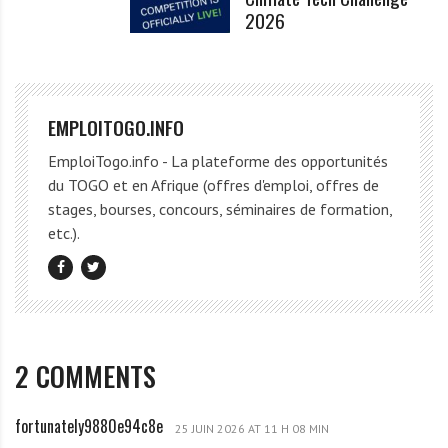
2026
EMPLOITOGO.INFO
EmploiTogo.info - La plateforme des opportunités
du TOGO et en Afrique (offres d'emploi, offres de
stages, bourses, concours, séminaires de formation,
etc.).
2 COMMENTS
fortunately9880e94c8e
f
25 JUIN 2026 AT 11 H 08 MIN