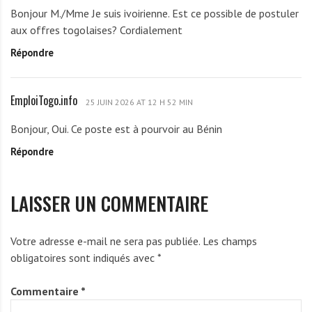
o
Bonjour M./Mme Je suis ivoirienne. Est ce possible de postuler
r
aux offres togolaises? Cordialement
t
Répondre
u
n
a
EmploiTogo.info
E
t
25 JUIN 2026 AT 12 H 52 MIN
m
e
Bonjour, Oui. Ce poste est à pourvoir au Bénin
p
l
Répondre
l
y
o
9
i
8
LAISSER UN COMMENTAIRE
T
8
o
0
g
e
Votre adresse e-mail ne sera pas publiée.
Les champs
o
9
obligatoires sont indiqués avec
*
.
4
i
c
Commentaire
*
n
8