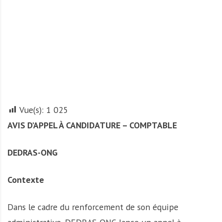
A
f
r
i
q
u
e
Vue(s):
1 025
AVIS D’APPEL À CANDIDATURE – COMPTABLE
DEDRAS-ONG
Contexte
Dans le cadre du renforcement de son équipe