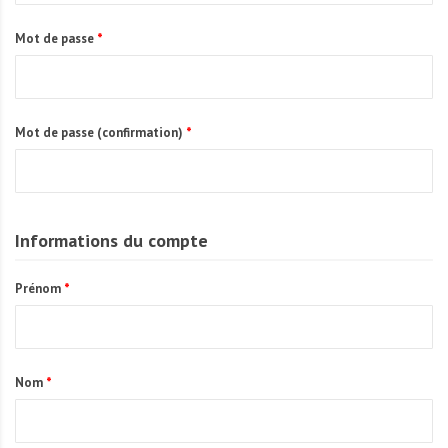
A
f
Mot de passe
*
r
i
q
u
Mot de passe (confirmation)
*
e
Informations du compte
Prénom
*
Nom
*