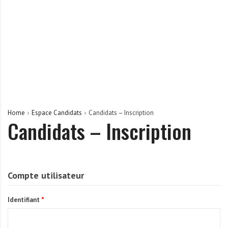
r
t
u
n
i
t
é
s
a
Home
Espace Candidats
Candidats – Inscription
u
Candidats – Inscription
T
O
G
O
Compte utilisateur
e
t
Identifiant
*
e
n