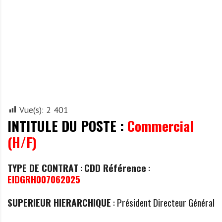
A
f
r
i
q
u
e
Vue(s):
2 401
INTITULE DU POSTE :
Commercial
(H/F)
TYPE DE CONTRAT
:
CDD Référence
:
EIDGRH007062025
SUPERIEUR HIERARCHIQUE
: Président Directeur Général