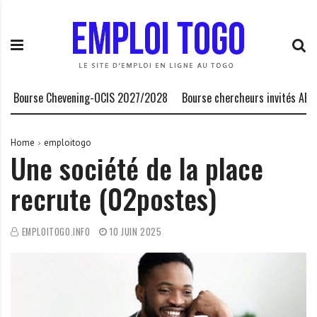
S
E
L
k
m
a
i
p
P
p
l
l
t
o
a
o
i
t
ourse Chevening-OCIS 2027/2028
Bourse chercheurs invités AERC Ba
c
T
e
o
o
f
n
g
o
Home
emploitogo
Une société de la place
t
o
r
e
.
m
recrute (02postes)
n
I
e
t
N
d
F
e
EMPLOITOGO.INFO
10 JUIN 2025
O
s
o
p
p
o