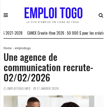
S
E
L
k
m
a
i
p
P
p
l
l
t
o
a
o
i
t
 2027-2028
CANEX Create-thon 2026 : 50 000 $ pour les créateurs af
c
T
e
o
o
f
n
g
o
Home
emploitogo
Une agence de
t
o
r
e
.
m
communication recrute-
n
I
e
t
N
d
02/02/2026
F
e
O
s
o
EMPLOITOGO.INFO
17 JANVIER 2026
p
p
o