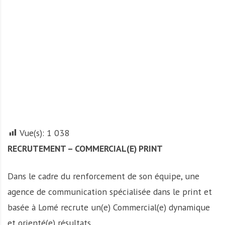
A
f
r
i
q
u
e
Vue(s):
1 038
RECRUTEMENT – COMMERCIAL(E) PRINT
Dans le cadre du renforcement de son équipe, une
agence de communication spécialisée dans le print et
basée à Lomé recrute un(e) Commercial(e) dynamique
et orienté(e) résultats.