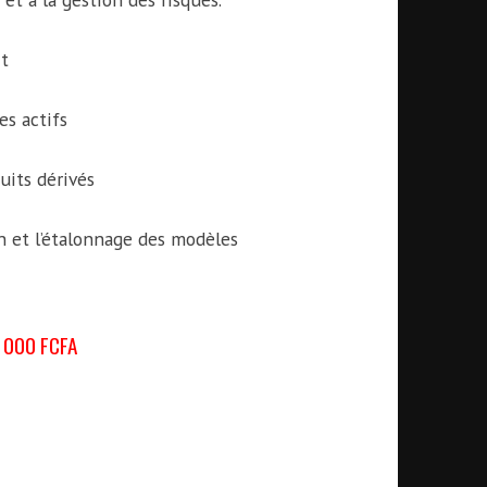
it
s actifs
uits dérivés
n et l’étalonnage des modèles
0 000 FCFA