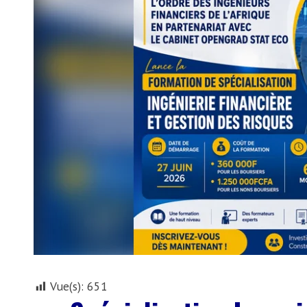
Vue(s):
651