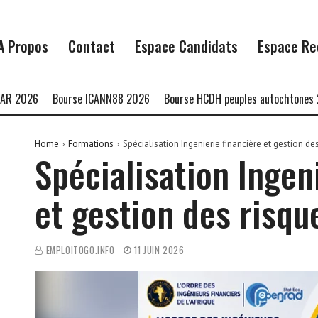
A Propos
Contact
Espace Candidats
Espace Re
Bourse ICANN88 2026
Bourse HCDH peuples autochtones 2027
B
Home
Formations
Spécialisation Ingenierie financière et gestion de
Spécialisation Ingen
et gestion des risqu
EMPLOITOGO.INFO
11 JUIN 2026