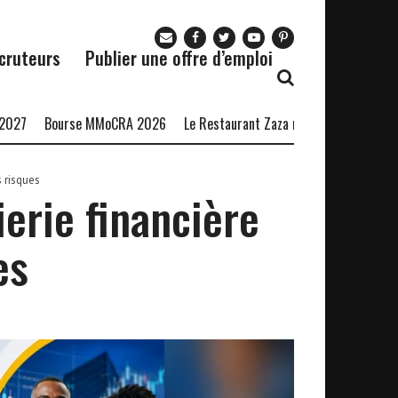
cruteurs
Publier une offre d’emploi
ourse MMoCRA 2026
Le Restaurant Zaza recrute
Formation en Lang
s risques
ierie financière
es