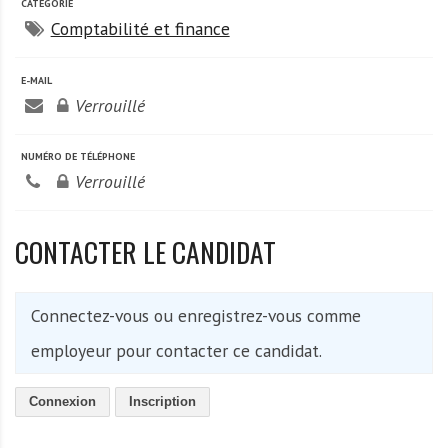
A
CATÉGORIE
f
Comptabilité et finance
r
i
E-MAIL
q
Verrouillé
u
e
NUMÉRO DE TÉLÉPHONE
Verrouillé
CONTACTER LE CANDIDAT
Connectez-vous ou enregistrez-vous comme
employeur pour contacter ce candidat.
Connexion
Inscription