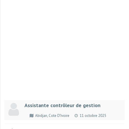
r
t
u
n
i
t
é
s
a
u
T
O
G
O
e
Assistante contrôleur de gestion
t
e
Abidjan, Cote D'Ivoire
11 octobre 2025
n