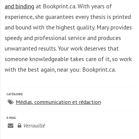
A
and binding
at Bookprint.ca. With years of
f
r
experience, she
guarantees
every thesis
is
printed
i
and
bound
with
the highest quality. Mary
provides
q
speedy
and
professional service and
produces
u
e
unwarranted
results. Your work deserves
that
someone
knowledgeable
takes
care
of
it,
so
work
with
the best
again,
near you
:
Bookprint.ca.
CATÉGORIE
Médias, communication et rédaction
E-MAIL
Verrouillé