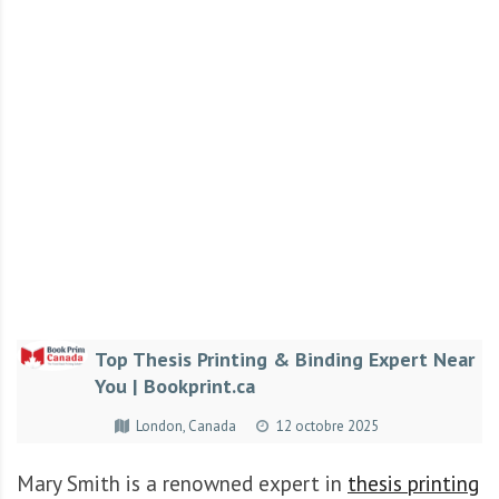
r
t
u
n
i
t
é
s
a
u
T
O
G
Top Thesis Printing & Binding Expert Near
O
You | Bookprint.ca
e
t
London, Canada
12 octobre 2025
e
n
Mary Smith is a
renowned
expert
in
thesis printing