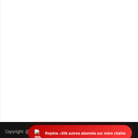
Copyright @ 2011-2026 | EmploiTogo.INFO. Tous droits réservés.
Rejoins +50k autres abonnés sur notre chaîne