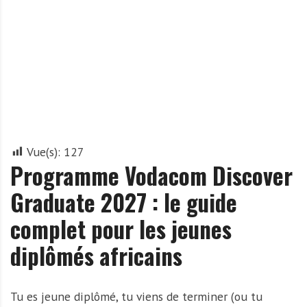
A
f
r
i
q
u
e
Vue(s):
127
Programme Vodacom Discover
Graduate 2027 : le guide
complet pour les jeunes
diplômés africains
Tu es jeune diplômé, tu viens de terminer (ou tu