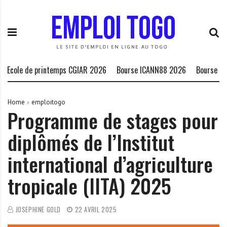
S
E
L
k
m
a
i
p
P
p
l
l
t
o
a
o
i
t
ole de printemps CGIAR 2026
Bourse ICANN88 2026
Bourse HCDH p
c
T
e
o
o
f
n
g
o
Home
emploitogo
Programme de stages pour
t
o
r
e
.
m
diplômés de l’Institut
n
I
e
t
N
d
international d’agriculture
F
e
O
s
tropicale (IITA) 2025
o
p
JOSEPHINE GOLD
22 AVRIL 2025
p
o