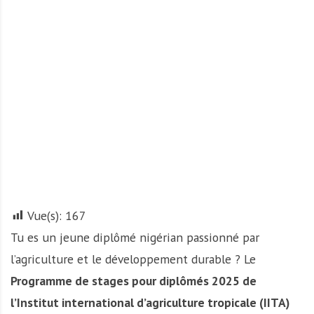
A
f
r
i
q
u
e
Vue(s):
167
Tu es un jeune diplômé nigérian passionné par
l’agriculture et le développement durable ? Le
Programme de stages pour diplômés 2025 de
l’Institut international d’agriculture tropicale (IITA)