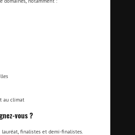
de domaines, notamment :
lles
t au climat
agnez-vous ?
auréat, finalistes et demi-finalistes.