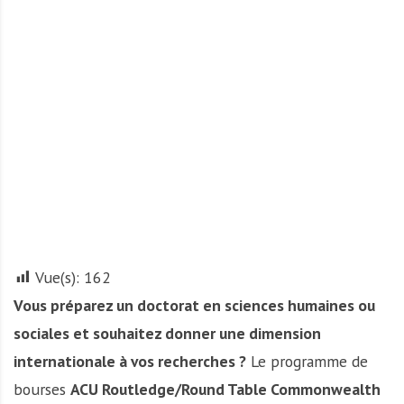
A
f
r
i
q
u
e
Vue(s):
162
Vous préparez un doctorat en sciences humaines ou
sociales et souhaitez donner une dimension
internationale à vos recherches ?
Le programme de
bourses
ACU Routledge/Round Table Commonwealth