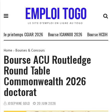
S
E
L
k
m
a
i
p
P
p
l
l
t
o
a
o
i
t
intemps CGIAR 2026
Bourse ICANN88 2026
Bourse HCDH peuples au
c
T
e
o
o
f
n
g
o
Home
Bourses & Concours
Bourse ACU Routledge
t
o
r
e
.
m
Round Table
n
I
e
t
N
d
Commonwealth 2026
F
e
O
s
doctorat
o
p
JOSEPHINE GOLD
20 JUIN 2026
p
o