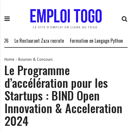
S
E
L
k
m
a
i
p
P
p
l
l
t
o
a
o
i
t
Le Restaurant Zaza recrute
Formation en Langage Python
20 co
c
T
e
o
o
f
n
g
o
Home
Bourses & Concours
Le Programme
t
o
r
e
.
m
d’accélération pour les
n
I
e
t
N
d
Startups : BIND Open
F
e
O
s
Innovation & Acceleration
o
2024
p
p
o