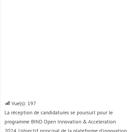
A
f
r
i
q
u
e
Vue(s):
197
La réception de candidatures se poursuit pour le
programme BIND Open Innovation & Acceleration
2024. L’objectif principal de la plateforme d’innovation