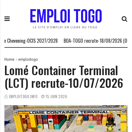
S
E
L
k
m
a
i
p
P
p
l
l
t
o
a
o
i
t
 Chevening-OCIS 2027/2028
BOA-TOGO recrute-18/08/2026 (07 post
c
T
e
o
o
f
n
g
o
Home
emploitogo
Lomé Container Terminal
t
o
r
e
.
m
(LCT) recrute-10/07/2026
n
I
e
t
N
d
F
e
EMPLOITOGO.INFO
15 JUIN 2026
O
s
o
p
p
o