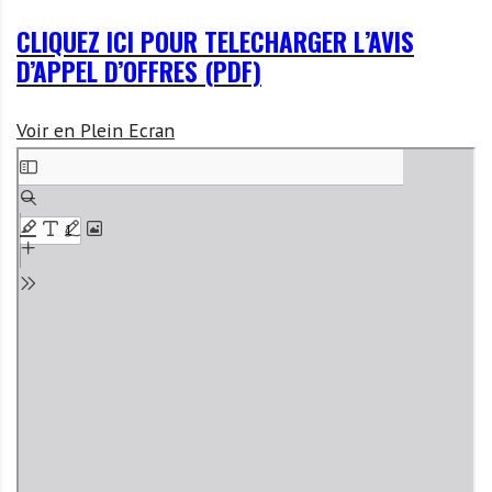
CLIQUEZ ICI POUR TELECHARGER L’AVIS
D’APPEL D’OFFRES (PDF)
Voir en Plein Ecran
A
l
l
e
r
a
u
c
o
n