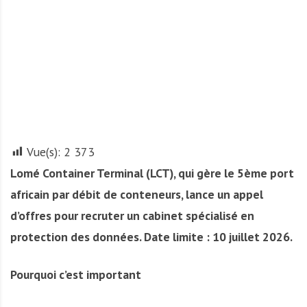
A
f
r
i
q
u
e
Vue(s):
2 373
Lomé Container Terminal (LCT), qui gère le 5ème port
africain par débit de conteneurs, lance un appel
d’offres pour recruter un cabinet spécialisé en
protection des données. Date limite : 10 juillet 2026.
Pourquoi c’est important