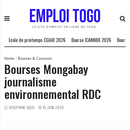
S
E
L
k
m
a
i
p
P
p
l
l
t
o
a
o
i
t
cole de printemps CGIAR 2026
Bourse ICANN88 2026
Bourse HCDH 
c
T
e
o
o
f
n
g
o
Home
Bourses & Concours
Bourses Mongabay
t
o
r
e
.
m
journalisme
n
I
e
t
N
d
environnemental RDC
F
e
O
s
o
JOSEPHINE GOLD
15 JUIN 2026
p
p
o