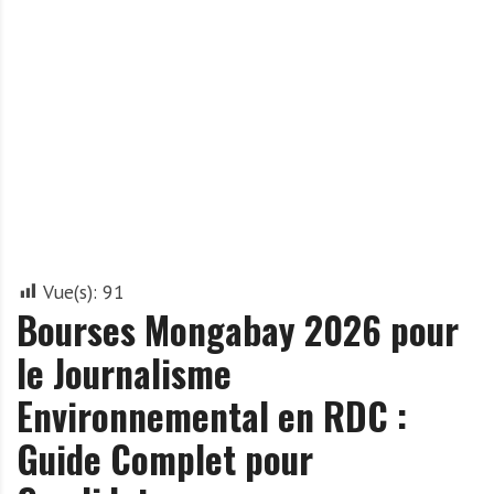
A
f
r
i
q
u
e
Vue(s):
91
Bourses Mongabay 2026 pour
le Journalisme
Environnemental en RDC :
Guide Complet pour