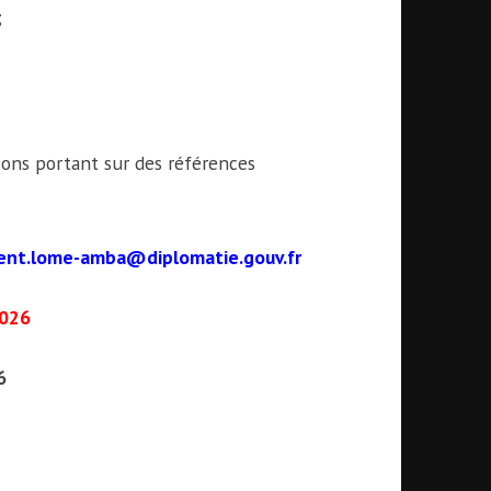
;
ions portant sur des références
ent.lome-amba@diplomatie.gouv.fr
2026
6