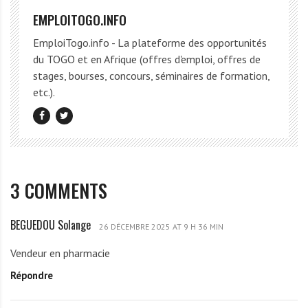
EMPLOITOGO.INFO
EmploiTogo.info - La plateforme des opportunités
du TOGO et en Afrique (offres d'emploi, offres de
stages, bourses, concours, séminaires de formation,
etc.).
3 COMMENTS
BEGUEDOU Solange
B
26 DÉCEMBRE 2025 AT 9 H 36 MIN
E
Vendeur en pharmacie
G
Répondre
U
E