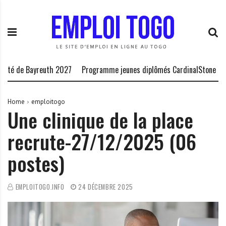
S
E
L
k
m
a
i
p
P
p
l
l
t
o
a
o
i
t
é de Bayreuth 2027
Programme jeunes diplômés CardinalStone 2027
c
T
e
o
o
f
n
g
o
Home
emploitogo
Une clinique de la place
t
o
r
e
.
m
recrute-27/12/2025 (06
n
I
e
t
N
d
postes)
F
e
O
s
o
EMPLOITOGO.INFO
24 DÉCEMBRE 2025
p
p
o