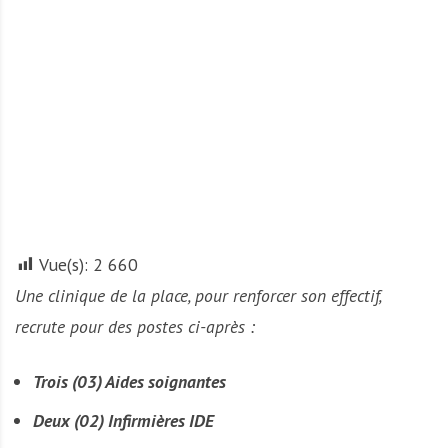
A
f
r
i
q
u
e
Vue(s):
2 660
Une clinique de la place, pour renforcer son effectif,
recrute pour des postes ci-après :
Trois (03) Aides soignantes
Deux (02) Infirmières IDE