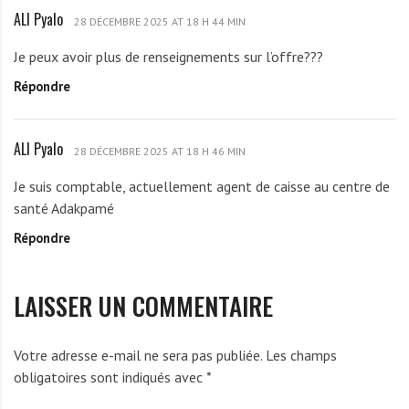
D
ALI Pyalo
A
O
28 DÉCEMBRE 2025 AT 18 H 44 MIN
L
U
Je peux avoir plus de renseignements sur l’offre???
I
S
Répondre
P
o
y
l
a
a
ALI Pyalo
A
l
28 DÉCEMBRE 2025 AT 18 H 46 MIN
n
L
o
g
Je suis comptable, actuellement agent de caisse au centre de
I
e
santé Adakpamé
P
Répondre
y
a
l
LAISSER UN COMMENTAIRE
o
Votre adresse e-mail ne sera pas publiée.
Les champs
obligatoires sont indiqués avec
*