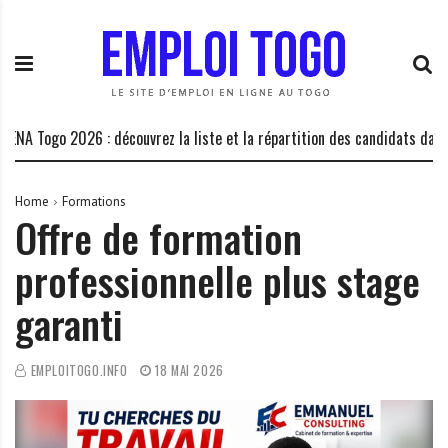
S
E
L
k
m
a
i
p
P
p
l
l
t
o
a
o
i
t
Togo 2026 : découvrez la liste et la répartition des candidats dans les c
c
T
e
o
o
f
n
g
o
Home
Formations
Offre de formation
t
o
r
e
.
m
professionnelle plus stage
n
I
e
t
N
d
garanti
F
e
O
s
o
EMPLOITOGO.INFO
18 MAI 2026
p
p
o