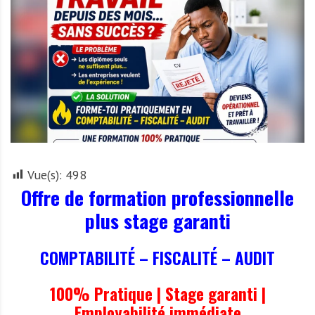
r
t
u
n
i
t
é
s
a
u
Vue(s):
498
T
Offre de formation professionnelle
O
plus stage garanti
G
O
e
COMPTABILITÉ – FISCALITÉ – AUDIT
t
e
100% Pratique | Stage garanti |
n
Employabilité immédiate