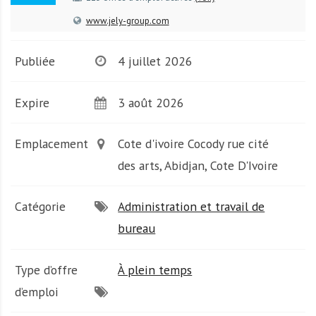
A
f
www.jely-group.com
r
i
Publiée
4 juillet 2026
q
u
Expire
3 août 2026
e
Emplacement
Cote d'ivoire Cocody rue cité
des arts, Abidjan, Cote D'Ivoire
Catégorie
Administration et travail de
bureau
Type d’offre
À plein temps
d’emploi