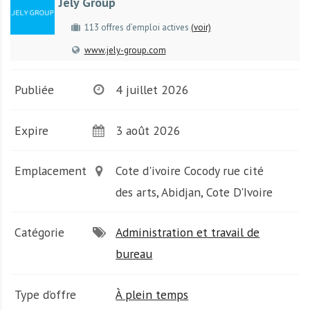
Jely Group
A
f
113 offres d’emploi actives
(voir)
r
www.jely-group.com
i
q
u
Publiée
4 juillet 2026
e
Expire
3 août 2026
Emplacement
Cote d'ivoire Cocody rue cité
des arts, Abidjan, Cote D'Ivoire
Catégorie
Administration et travail de
bureau
Type d’offre
À plein temps