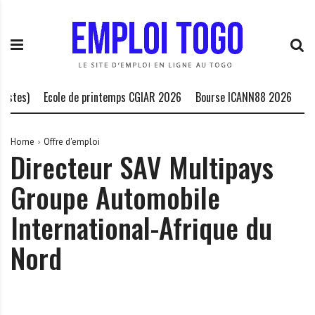
S
E
L
k
m
a
i
p
P
p
l
l
t
o
a
o
i
t
stes)
Ecole de printemps CGIAR 2026
Bourse ICANN88 2026
Bou
c
T
e
o
o
f
n
g
o
Home
Offre d'emploi
Directeur SAV Multipays
t
o
r
e
.
m
Groupe Automobile
n
I
e
t
N
d
International-Afrique du
F
e
O
s
Nord
o
p
p
o