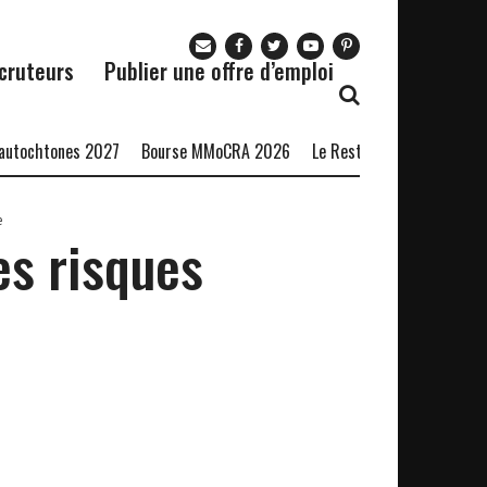
cruteurs
Publier une offre d’emploi
tones 2027
Bourse MMoCRA 2026
Le Restaurant Zaza recrute
Fo
e
es risques