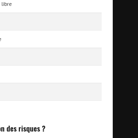
libre
e
on des risques ?