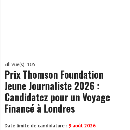
A
f
r
i
q
u
e
Vue(s):
105
Prix Thomson Foundation
Jeune Journaliste 2026 :
Candidatez pour un Voyage
Financé à Londres
Date limite de candidature :
9 août 2026