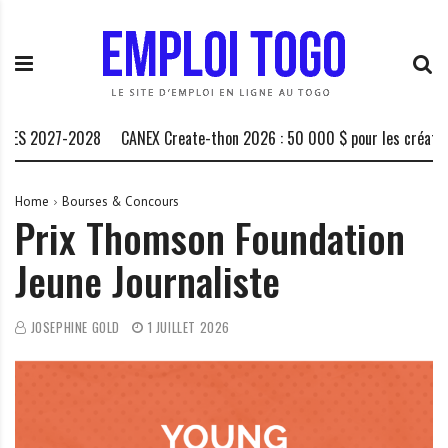
S
E
L
k
m
a
i
p
P
p
l
l
t
o
a
o
i
t
 2027-2028
CANEX Create-thon 2026 : 50 000 $ pour les créateurs af
c
T
e
o
o
f
n
g
o
Home
Bourses & Concours
Prix Thomson Foundation
t
o
r
e
.
m
Jeune Journaliste
n
I
e
t
N
d
F
e
JOSEPHINE GOLD
1 JUILLET 2026
O
s
o
p
p
o