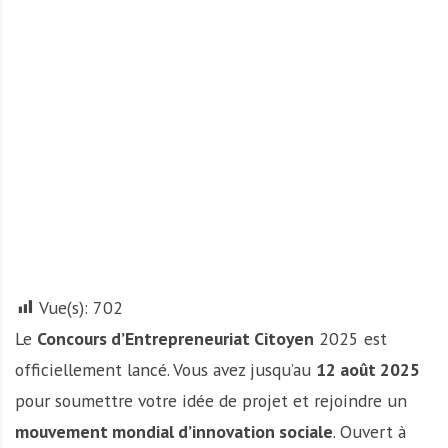
A
f
r
i
q
u
e
Vue(s):
702
Le
Concours d’Entrepreneuriat Citoyen
2025 est
officiellement lancé. Vous avez jusqu’au
12 août 2025
pour soumettre votre idée de projet et rejoindre un
mouvement mondial d’innovation sociale
. Ouvert à