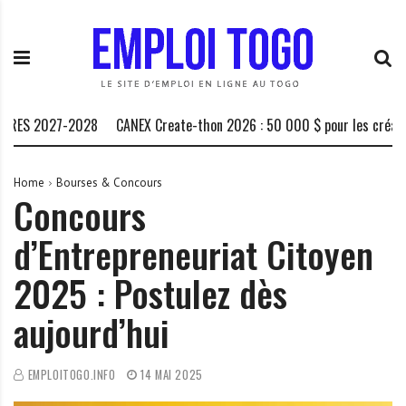
S
E
L
k
m
a
i
p
P
p
l
l
t
o
a
o
i
t
S 2027-2028
CANEX Create-thon 2026 : 50 000 $ pour les créateurs a
c
T
e
o
o
f
n
g
o
Home
Bourses & Concours
Concours
t
o
r
e
.
m
d’Entrepreneuriat Citoyen
n
I
e
t
N
d
2025 : Postulez dès
F
e
O
s
aujourd’hui
o
p
EMPLOITOGO.INFO
14 MAI 2025
p
o