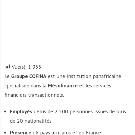
A
f
r
i
q
u
e
Vue(s):
1 955
Le
Groupe COFINA
est une institution panafricaine
spécialisée dans la
Mésofinance
et les services
financiers transactionnels.
Employés :
Plus de 2 500 personnes issues de plus
de 20 nationalités
Présence :
8 pays africains et en France