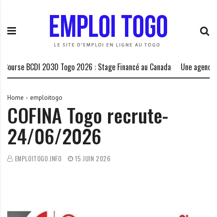
S
E
L
k
m
a
i
p
P
p
l
l
t
o
a
o
i
t
urse BCDI 2030 Togo 2026 : Stage Financé au Canada
Une agence de 
c
T
e
o
o
f
n
g
o
Home
emploitogo
COFINA Togo recrute-
t
o
r
e
.
m
24/06/2026
n
I
e
t
N
d
F
e
EMPLOITOGO.INFO
15 JUIN 2026
O
s
o
p
p
o