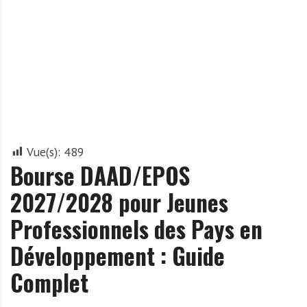
A
f
r
i
q
u
e
Vue(s):
489
Bourse DAAD/EPOS
2027/2028 pour Jeunes
Professionnels des Pays en
Développement : Guide
Complet