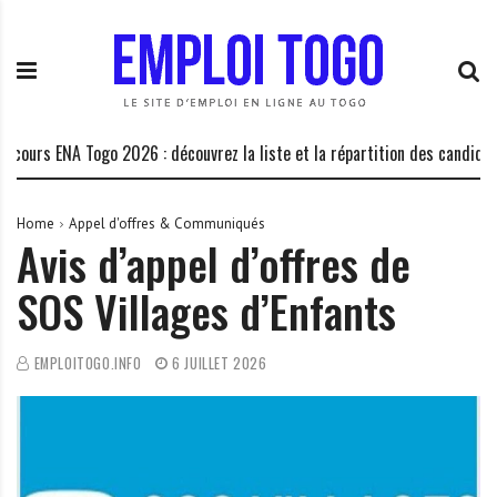
S
E
L
k
m
a
i
p
P
p
l
l
t
o
a
o
i
t
urs ENA Togo 2026 : découvrez la liste et la répartition des candidats d
c
T
e
o
o
f
n
g
o
Home
Appel d'offres & Communiqués
Avis d’appel d’offres de
t
o
r
e
.
m
SOS Villages d’Enfants
n
I
e
t
N
d
F
e
EMPLOITOGO.INFO
6 JUILLET 2026
O
s
o
p
p
o