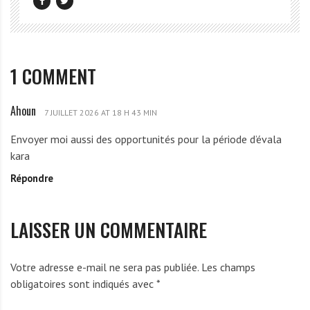
1 COMMENT
Ahoun
A
7 JUILLET 2026 AT 18 H 43 MIN
h
Envoyer moi aussi des opportunités pour la période d’évala
o
kara
u
Répondre
n
LAISSER UN COMMENTAIRE
Votre adresse e-mail ne sera pas publiée.
Les champs
obligatoires sont indiqués avec
*