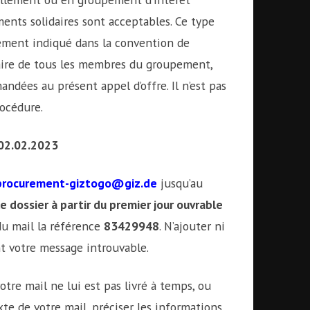
nts solidaires sont acceptables. Ce type
ement indiqué dans la convention de
daire de tous les membres du groupement,
andées au présent appel d’offre. Il n’est pas
rocédure.
 02.02.2023
procurement-giztogo@giz.de
jusqu’au
le dossier à partir du premier jour ouvrable
du mail la référence
83429948
. N’ajouter ni
nt votre message introuvable.
votre mail ne lui est pas livré à temps, ou
exte de votre mail, préciser les informations