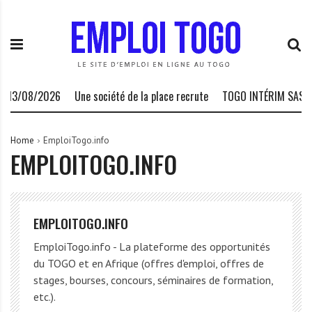
S
E
L
k
m
a
i
p
P
p
l
l
t
o
a
o
i
t
2026
Une société de la place recrute
TOGO INTÉRIM SAS recrute-18
c
T
e
o
o
f
n
g
o
Home
EmploiTogo.info
EMPLOITOGO.INFO
t
o
r
e
.
m
n
I
e
t
N
d
EMPLOITOGO.INFO
F
e
O
s
EmploiTogo.info - La plateforme des opportunités
o
du TOGO et en Afrique (offres d'emploi, offres de
p
stages, bourses, concours, séminaires de formation,
p
etc.).
o