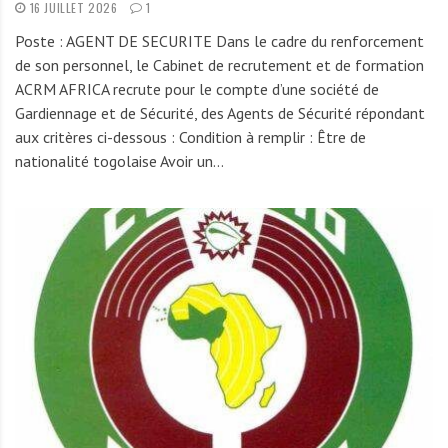
A
16 JUILLET 2026
1
f
Poste : AGENT DE SECURITE Dans le cadre du renforcement
r
de son personnel, le Cabinet de recrutement et de formation
i
ACRM AFRICA recrute pour le compte d’une société de
q
Gardiennage et de Sécurité, des Agents de Sécurité répondant
u
aux critères ci-dessous : Condition à remplir : Être de
e
nationalité togolaise Avoir un…