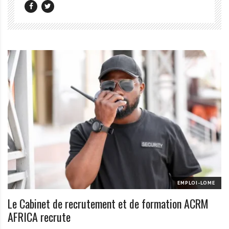
r
t
u
n
i
t
é
s
a
u
T
O
G
O
e
EMPLOI-LOME
t
Le Cabinet de recrutement et de formation ACRM
e
AFRICA recrute
n