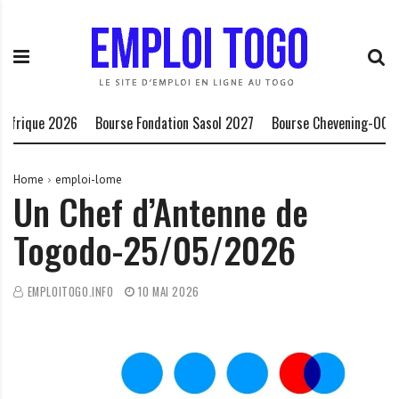
S
E
L
k
m
a
i
p
P
p
l
l
t
o
a
o
i
t
e 2026
Bourse Fondation Sasol 2027
Bourse Chevening-OCIS 2027/
c
T
e
o
o
f
n
g
o
Home
emploi-lome
Un Chef d’Antenne de
t
o
r
e
.
m
Togodo-25/05/2026
n
I
e
t
N
d
F
e
EMPLOITOGO.INFO
10 MAI 2026
O
s
o
p
p
o