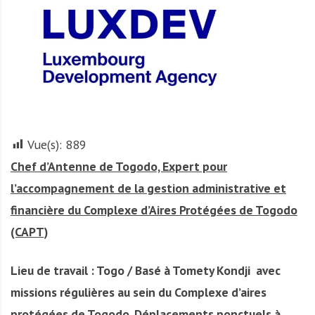
r
t
u
n
i
t
é
s
Vue(s):
889
a
Chef d’Antenne de Togodo, Expert pour
u
T
l’accompagnement de la gestion administrative et
O
financière du Complexe d’Aires Protégées de Togodo
G
(CAPT)
O
e
t
Lieu de travail : Togo / Basé à Tomety Kondji avec
e
missions régulières au sein du Complexe d’aires
n
protégées de Togodo. Déplacements ponctuels à