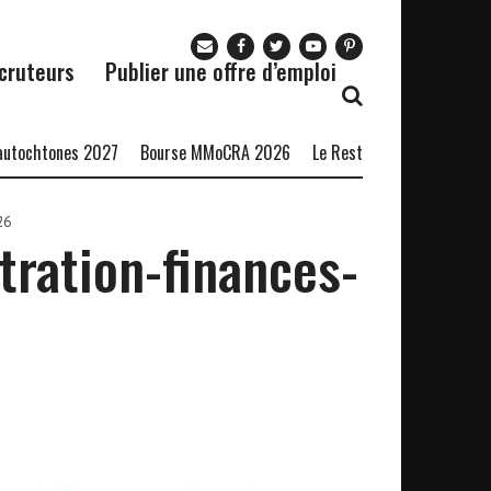
cruteurs
Publier une offre d’emploi
tones 2027
Bourse MMoCRA 2026
Le Restaurant Zaza recrute
Fo
26
tration-finances-