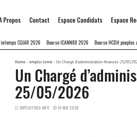
A Propos
Contact
Espace Candidats
Espace Re
mps CGIAR 2026
Bourse ICANN88 2026
Bourse HCDH peuples autoch
Home
emploi-lome
Un Chargé d’administration-finances-25/05/20
Un Chargé d’adminis
25/05/2026
EMPLOITOGO.INFO
10 MAI 2026