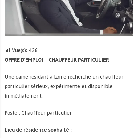
r
t
u
n
i
t
Vue(s):
426
é
s
OFFRE D’EMPLOI – CHAUFFEUR PARTICULIER
a
u
Une dame résidant à Lomé recherche un chauffeur
T
particulier sérieux, expérimenté et disponible
O
G
immédiatement.
O
e
Poste : Chauffeur particulier
t
e
Lieu de résidence souhaité :
n