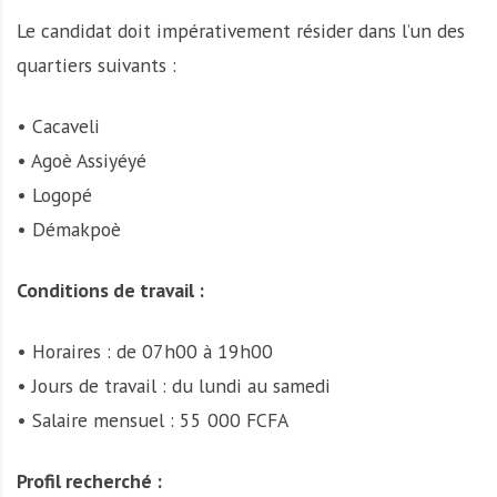
A
Le candidat doit impérativement résider dans l’un des
f
r
quartiers suivants :
i
q
• Cacaveli
u
• Agoè Assiyéyé
e
• Logopé
• Démakpoè
Conditions de travail :
• Horaires : de 07h00 à 19h00
• Jours de travail : du lundi au samedi
• Salaire mensuel : 55 000 FCFA
Profil recherché :