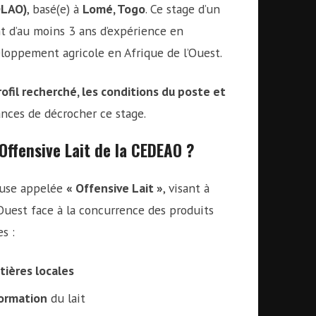
OLAO)
, basé(e) à
Lomé, Togo
. Ce stage d’un
ant d’au moins 3 ans d’expérience en
oppement agricole en Afrique de l’Ouest.
rofil recherché, les conditions du poste et
nces de décrocher ce stage.
Offensive Lait de la CEDEAO ?
euse appelée
« Offensive Lait »
, visant à
l’Ouest face à la concurrence des produits
s :
tières locales
formation
du lait