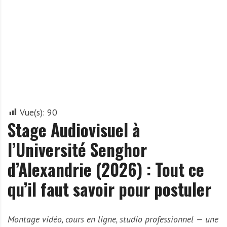
A
f
r
i
q
u
e
Vue(s):
90
Stage Audiovisuel à
l’Université Senghor
d’Alexandrie (2026) : Tout ce
qu’il faut savoir pour postuler
Montage vidéo, cours en ligne, studio professionnel — une