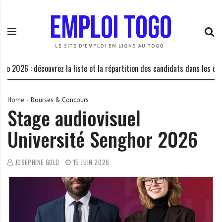
S
E
L
k
m
a
i
p
P
p
l
l
t
o
a
o
i
t
 : découvrez la liste et la répartition des candidats dans les centres d’
c
T
e
o
o
f
n
g
o
Home
Bourses & Concours
Stage audiovisuel
t
o
r
e
.
m
Université Senghor 2026
n
I
e
t
N
d
F
e
JOSEPHINE GOLD
15 JUIN 2026
O
s
o
p
p
o