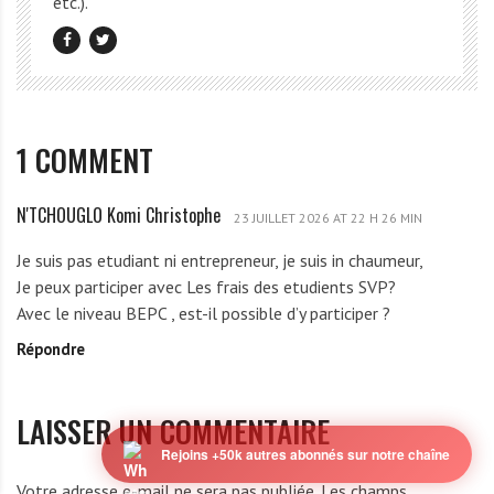
etc.).
1 COMMENT
N'TCHOUGLO Komi Christophe
N
23 JUILLET 2026 AT 22 H 26 MIN
'
Je suis pas etudiant ni entrepreneur, je suis in chaumeur,
T
Je peux participer avec Les frais des etudients SVP?
C
Avec le niveau BEPC , est-il possible d’y participer ?
H
Répondre
O
U
G
LAISSER UN COMMENTAIRE
L
O
Rejoins +50k autres abonnés sur notre chaîne
K
Votre adresse e-mail ne sera pas publiée.
Les champs