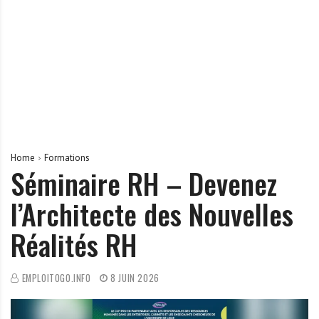
r
t
u
n
i
t
é
s
a
Home
Formations
u
Séminaire RH – Devenez
T
l’Architecte des Nouvelles
O
G
Réalités RH
O
e
t
EMPLOITOGO.INFO
8 JUIN 2026
e
n