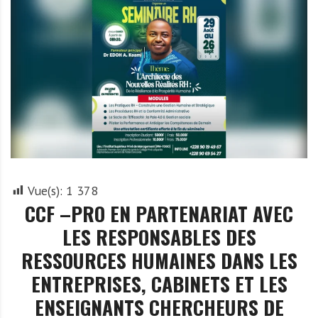
A
f
r
i
q
u
e
Vue(s):
1 378
CCF –PRO EN PARTENARIAT AVEC
LES RESPONSABLES DES
RESSOURCES HUMAINES DANS LES
ENTREPRISES, CABINETS ET LES
ENSEIGNANTS CHERCHEURS DE