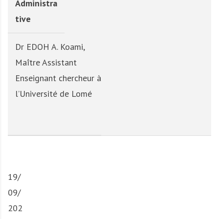
Administra
tive
Dr EDOH A. Koami,
Maître Assistant
Enseignant chercheur à
l’Université de Lomé
19/
09/
202