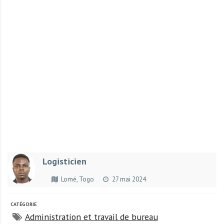
r
t
u
n
i
t
é
s
a
u
T
O
G
Logisticien
O
e
Lomé, Togo
27 mai 2024
t
e
CATÉGORIE
n
Administration et travail de bureau