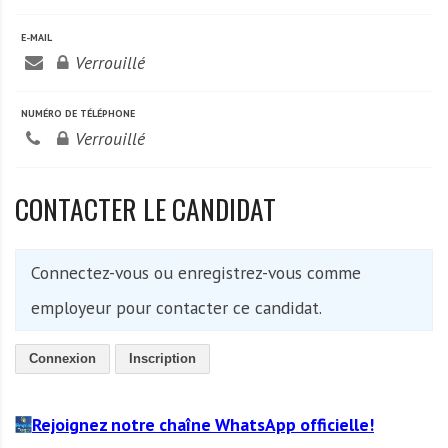
A
f
E-MAIL
r
Verrouillé
i
q
NUMÉRO DE TÉLÉPHONE
u
Verrouillé
e
CONTACTER LE CANDIDAT
Connectez-vous ou enregistrez-vous comme
employeur pour contacter ce candidat.
Connexion
Inscription
Rejoignez notre chaîne WhatsApp officielle!