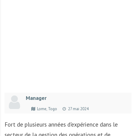
r
t
u
n
i
t
é
s
a
u
T
O
G
Manager
O
e
Lome, Togo
27 mai 2024
t
e
Fort de plusieurs années d'expérience dans le
n
secteur de la gestion des opérations et de