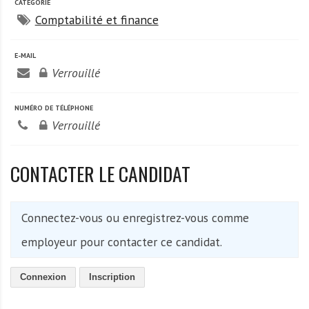
A
CATÉGORIE
f
Comptabilité et finance
r
i
E-MAIL
q
Verrouillé
u
e
NUMÉRO DE TÉLÉPHONE
Verrouillé
CONTACTER LE CANDIDAT
Connectez-vous ou enregistrez-vous comme
employeur pour contacter ce candidat.
Connexion
Inscription