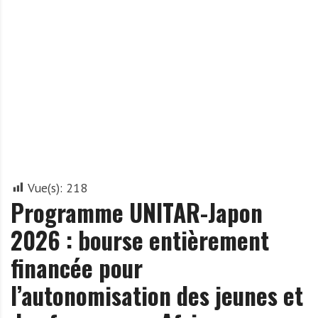
A
f
r
i
q
u
e
Vue(s):
218
Programme UNITAR-Japon
2026 : bourse entièrement
financée pour
l’autonomisation des jeunes et