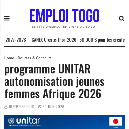
S
E
L
k
m
a
i
p
P
p
l
l
t
o
a
o
i
t
2027-2028
CANEX Create-thon 2026 : 50 000 $ pour les créateurs afr
c
T
e
o
o
f
n
g
o
Home
Bourses & Concours
programme UNITAR
t
o
r
e
.
m
autonomisation jeunes
n
I
e
t
N
d
femmes Afrique 2026
F
e
O
s
o
JOSEPHINE GOLD
30 JUIN 2026
p
p
o