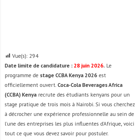
A
f
r
i
q
u
e
Vue(s):
294
Date limite de candidature :
28 juin 2026
.
Le
programme de
stage CCBA Kenya 2026
est
officiellement ouvert.
Coca-Cola Beverages Africa
(CCBA) Kenya
recrute des étudiants kenyans pour un
stage pratique de trois mois à Nairobi. Si vous cherchez
à décrocher une expérience professionnelle au sein de
l’une des entreprises les plus influentes d’Afrique, voici
tout ce que vous devez savoir pour postuler.