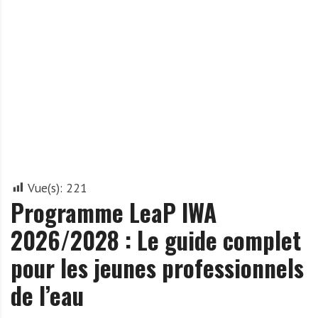
A
f
r
i
q
u
e
Vue(s):
221
Programme LeaP IWA
2026/2028 : Le guide complet
pour les jeunes professionnels
de l’eau