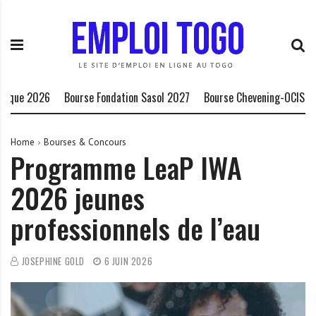
S
E
L
k
m
a
i
p
P
p
l
l
t
o
a
o
i
t
 2026
Bourse Fondation Sasol 2027
Bourse Chevening-OCIS 2027/20
c
T
e
o
o
f
n
g
o
Home
Bourses & Concours
Programme LeaP IWA
t
o
r
e
.
m
2026 jeunes
n
I
e
t
N
d
professionnels de l’eau
F
e
O
s
o
JOSEPHINE GOLD
6 JUIN 2026
p
p
o