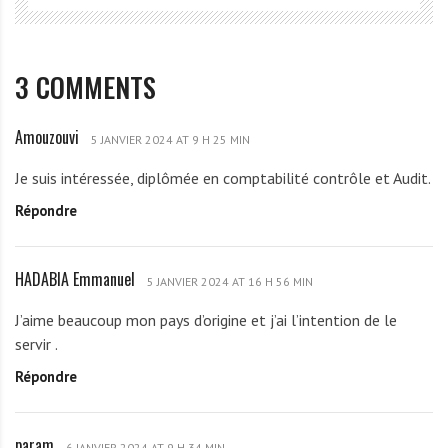
3 COMMENTS
Amouzouvi
A
5 JANVIER 2024 AT 9 H 25 MIN
m
Je suis intéressée, diplômée en comptabilité contrôle et Audit.
o
Répondre
u
z
o
HADABIA Emmanuel
H
u
5 JANVIER 2024 AT 16 H 56 MIN
A
v
J’aime beaucoup mon pays d’origine et j’ai l’intention de le
D
i
servir .
A
Répondre
B
I
A
param
6 JANVIER 2024 AT 9 H 34 MIN