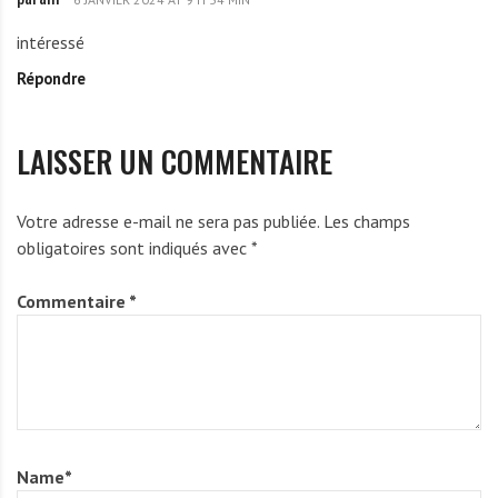
p
E
a
m
intéressé
r
m
Répondre
a
a
m
n
u
LAISSER UN COMMENTAIRE
e
l
Votre adresse e-mail ne sera pas publiée.
Les champs
obligatoires sont indiqués avec
*
Commentaire
*
Name
*