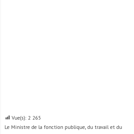
A
f
r
i
q
u
e
Vue(s):
2 265
Le Ministre de la fonction publique, du travail et du