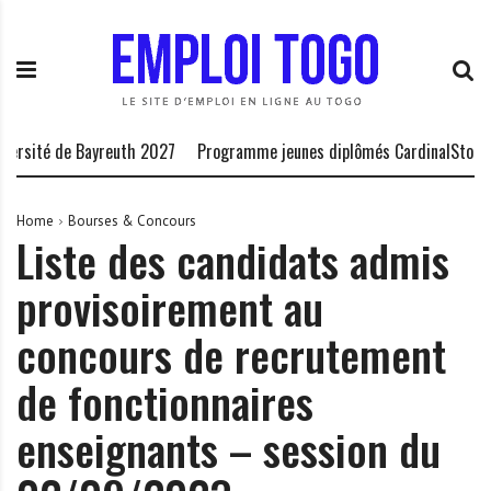
S
E
L
k
m
a
i
p
P
p
l
l
t
o
a
o
i
t
rsité de Bayreuth 2027
Programme jeunes diplômés CardinalStone 2
c
T
e
o
o
f
n
g
o
Home
Bourses & Concours
Liste des candidats admis
t
o
r
e
.
m
provisoirement au
n
I
e
t
N
d
concours de recrutement
F
e
O
s
de fonctionnaires
o
enseignants – session du
p
p
o